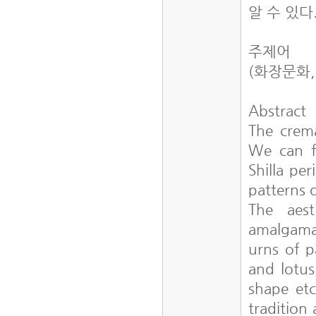
알 수 있다
주제어
(화장문화,
Abstract
The crem
We can fi
Shilla pe
patterns 
The aes
amalgamat
urns of p
and lotus
shape etc
tradition