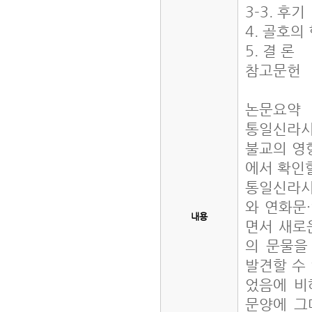
3-3. 후기
4. 골호
5. 결 론
참고문헌
논문요약
통일신라시
불교의 영
에서 확인할
통일신라시
와 연화문
내용
면서 새로
의 문물을
발견할 수
었음에 비
문양에 그