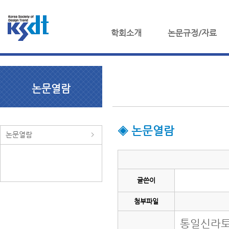
학회소개
논문규정/자료
논문열람
◈ 논문열람
논문열람
글쓴이
첨부파일
통일신라토