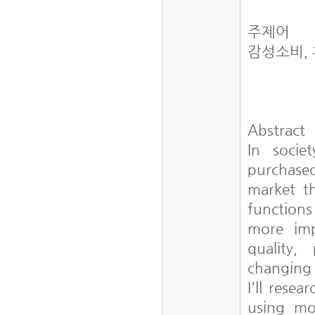
주제어
감성소비,
Abstract
In socie
purchase
market th
functions
more imp
quality,
changing
I'll rese
using mo