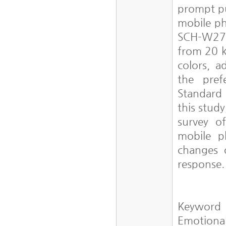
prompt pu
mobile ph
SCH-W270
from 20 k
colors, a
the pref
Standard 
this stud
survey o
mobile p
changes 
response
Keyword
Emotional