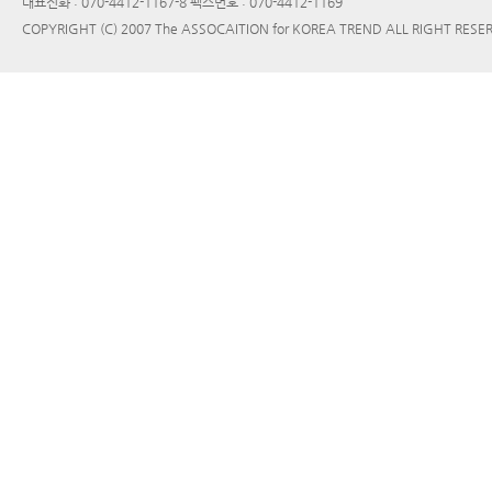
대표전화 : 070-4412-1167-8 팩스번호 : 070-4412-1169
COPYRIGHT (C) 2007 The ASSOCAITION for KOREA TREND ALL RIGHT RESE