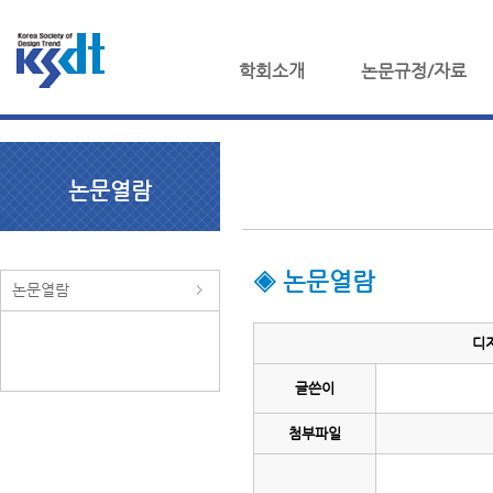
학회소개
논문규정/자료
논문열람
◈ 논문열람
논문열람
디
글쓴이
첨부파일