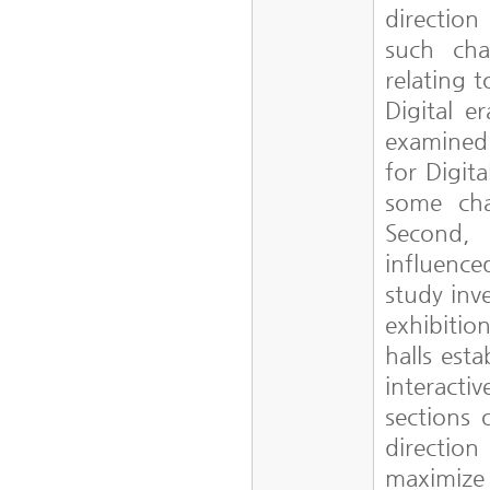
direction
such cha
relating 
Digital e
examined 
for Digita
some cha
Second,
influence
study inv
exhibitio
halls est
interactiv
sections 
directio
maximize