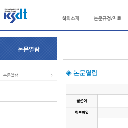
학회소개
논문규정/자료
논문열람
◈ 논문열람
논문열람
글쓴이
첨부파일