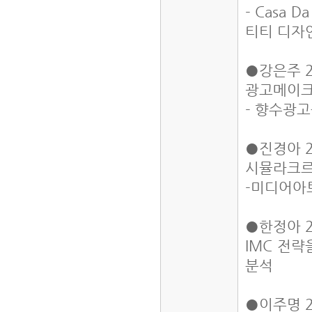
- Casa Da
티티 디자
●강은주 2
광고메이크업
- 향수광고
●진경아 2
시뮬라크르
-미디어아
●한정아 2
IMC 전략
분석
●이주명 2