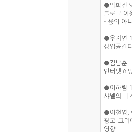
●박화진 9
블로그 이
- 융의 아
●우지연 1
상업공간디
●김남훈 
인터넷쇼핑
●이하림 1
샤넬의 디
●이철영, 
광고 크리
영향