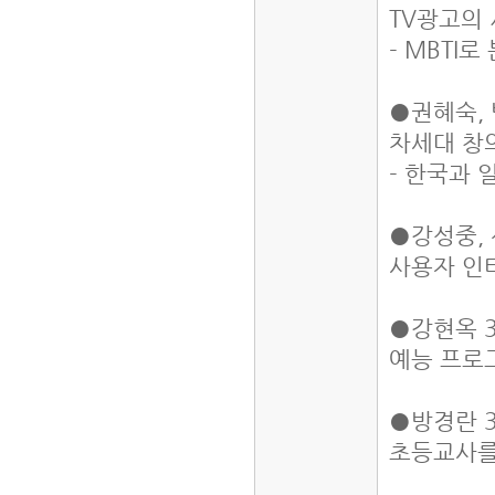
TV광고의
- MBTI
●권혜숙, 
차세대 창
- 한국과
●강성중, 
사용자 인
●강현옥 3
예능 프로
●방경란 3
초등교사를