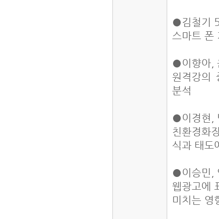
●김철기 5
스마트 폰
●이향아, 
원격강의 
분석
●이경현, 
친환경화장
식과 태도
●이승민, 
웹광고에 
미치는 영향