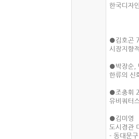
한국디자인
●김호곤 7
시장지향적
●박장순, 
한류의 신
●조충휘 2
유비쿼터스
●김미영 
도시경관 
- 동대문