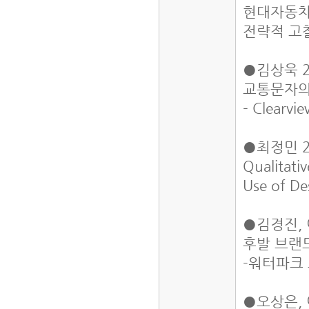
현대자동차
전략적 고
●김상욱 2
교통문자의
- Clearv
●최정민 2
Qualitati
Use of De
●김경진, 
후발 브랜
-워터파크
●오상은, 