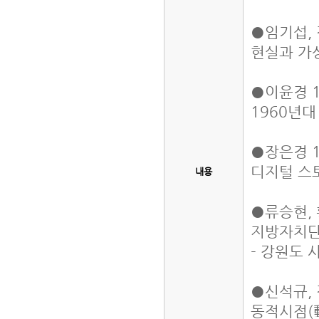
●임기섭, 
현실과 가
●이윤경 1
1960년
●장은경 1
디지털 스
내용
●류승현, 
지방자치단
- 강원도 
●신석규, 
동적시점(