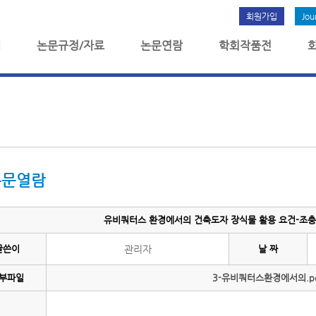
회원가입
Jou
개
논문규정/자료
논문연람
학회작품전
논문열람
유비쿼터스 환경에서의 건축도자 장식물 활용 요건-조충휘
글쓴이
관리자
날 짜
부파일
3-유비쿼터스환경에서의.p