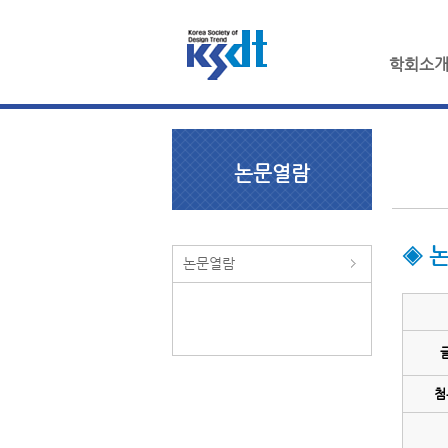
학회소
논문열람
◈ 
논문열람
첨