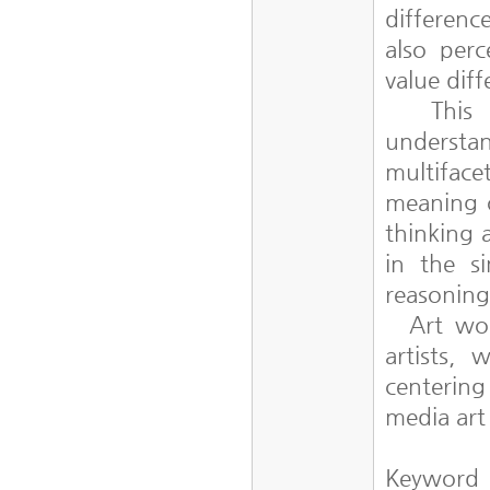
differenc
also per
value diff
This st
understa
multifac
meaning o
thinking 
in the s
reasoning
Art work
artists,
centering
media art
Keyword