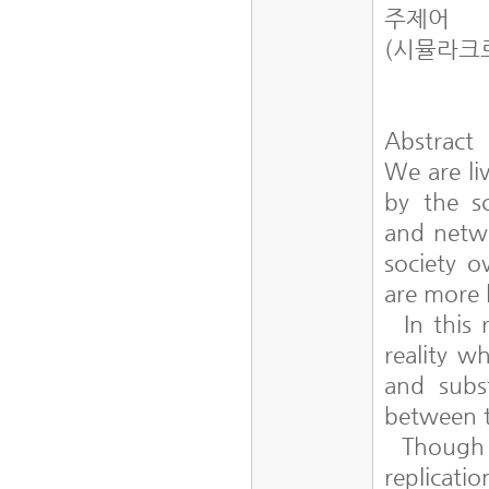
주제어
(시뮬라크
Abstract
We are li
by the sc
and netwo
society o
are more l
In this r
reality wh
and subst
between t
Though t
replicati