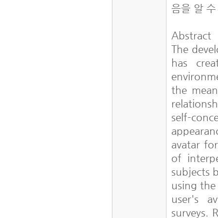
음을 알 수
Abstract
The devel
has crea
environme
the means
relationsh
self-conce
appearanc
avatar fo
of interp
subjects 
using the
user's a
surveys. R