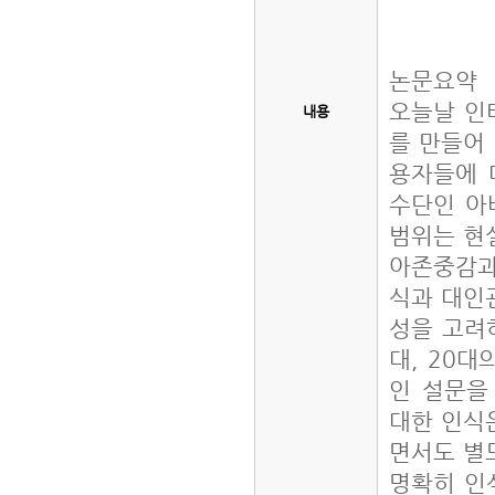
논문요약
오늘날 인
내용
를 만들어
용자들에 
수단인 아
범위는 현
아존중감과
식과 대인
성을 고려
대, 20대
인 설문을
대한 인식
면서도 별
명확히 인