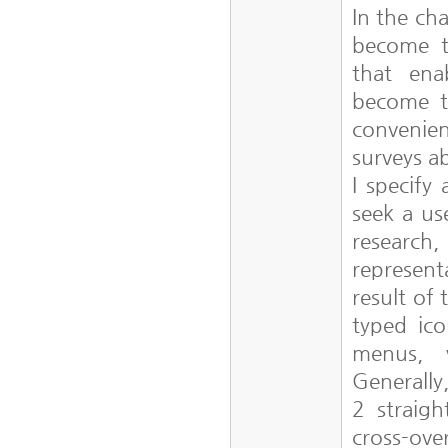
In the ch
become th
that ena
become t
convenien
surveys a
I specify
seek a us
research
represent
result of
typed ic
menus, 
Generally
2 straigh
cross-ove