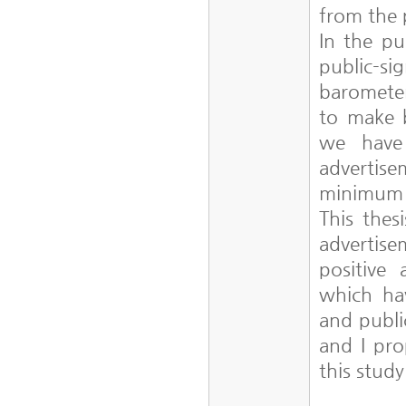
from the 
In the pu
public-si
barometer
to make b
we have
advertis
minimum 
This thes
advertis
positive
which hav
and publi
and I pro
this stud