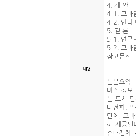
4. 제 안
4-1. 모
4-2. 인
5. 결 론
5-1. 연
5-2. 모
참고문헌
내용
논문요약
버스 정보
는 도시 단
대전화, 
단체, 모
해 제공된
휴대전화 