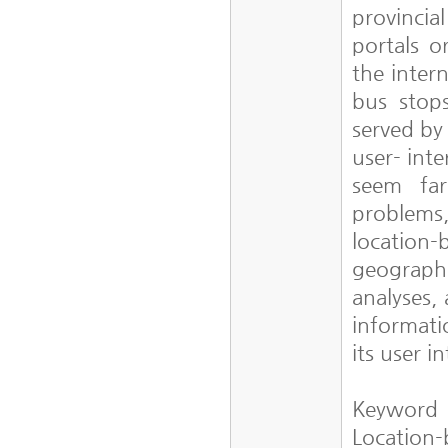
provincia
portals o
the inter
bus stop
served by
user- int
seem far
problems,
location-
geographi
analyses,
informati
its user i
Keyword
Location