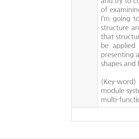
and try to c
of examining
I’m going t
structure a
that struct
be applied
presenting a
shapes and 
(Key-word)
module syst
multi-funct