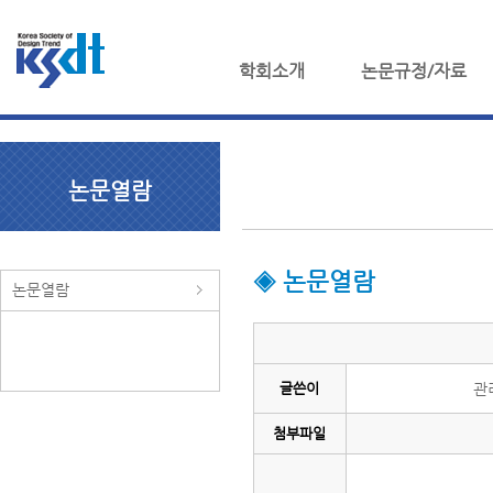
학회소개
논문규정/자료
논문열람
◈ 논문열람
논문열람
글쓴이
관
첨부파일