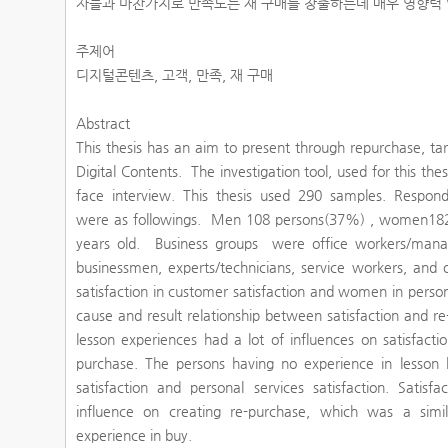
자들과 마찬가지로 만족도는 재 구매를 창출하는데 매우 영향력 
주제어
디지털콘텐츠, 고객, 만족, 재 구매
Abstract
This thesis has an aim to present through repurchase, ta
Digital Contents. The investigation tool, used for this thes
face interview. This thesis used 290 samples. Responder
were as followings. Men 108 persons(37%) , women182
years old. Business groups were office workers/manag
businessmen, experts/technicians, service workers, and
satisfaction in customer satisfaction and women in person
cause and result relationship between satisfaction and r
lesson experiences had a lot of influences on satisfact
purchase. The persons having no experience in lesson 
satisfaction and personal services satisfaction. Satis
influence on creating re-purchase, which was a simi
experience in buy.