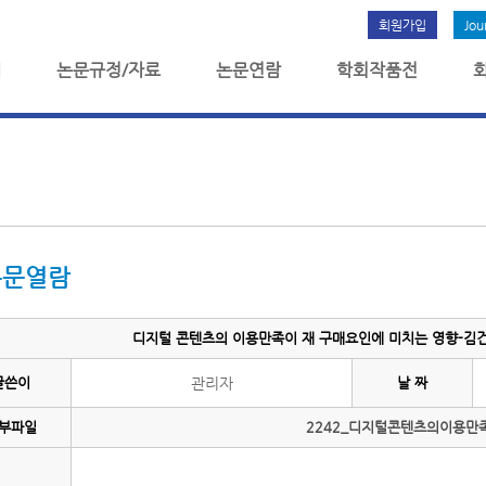
회원가입
Jou
개
논문규정/자료
논문연람
학회작품전
논문열람
디지털 콘텐츠의 이용만족이 재 구매요인에 미치는 영향-김건희
글쓴이
관리자
날 짜
부파일
2242_디지털콘텐츠의이용만족