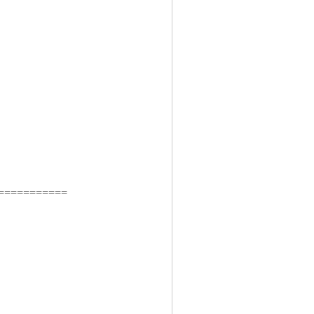
============