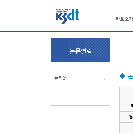
학회소
논문열람
◈ 
논문열람
첨