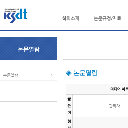
학회소개
논문규정/자료
논문열람
◈ 논문열람
논문열람
미디어 아트
글
쓴
관리자
이
첨