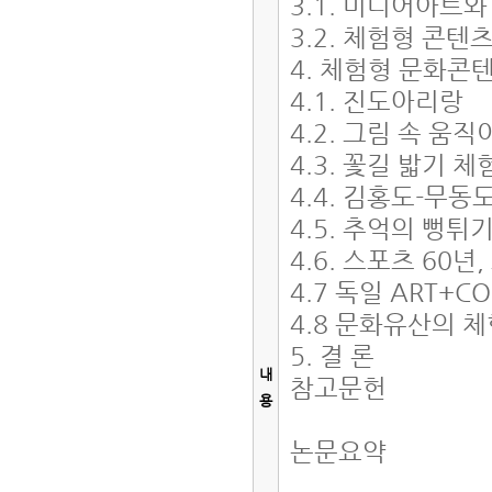
3.1. 미디어아트
3.2. 체험형 콘텐
4. 체험형 문화콘
4.1. 진도아리랑
4.2. 그림 속 움
4.3. 꽃길 밟기 체
4.4. 김홍도-무동
4.5. 추억의 뻥튀
4.6. 스포츠 60년
4.7 독일 ART+C
4.8 문화유산의 
5. 결 론
내
참고문헌
용
논문요약