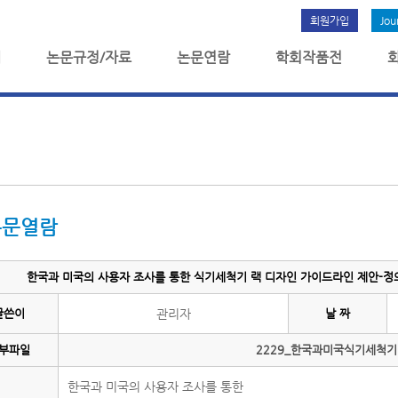
회원가입
Jou
개
논문규정/자료
논문연람
학회작품전
논문열람
한국과 미국의 사용자 조사를 통한 식기세척기 랙 디자인 가이드라인 제안-정의철,
글쓴이
관리자
날 짜
부파일
2229_한국과미국식기세척기.
한국과 미국의 사용자 조사를 통한