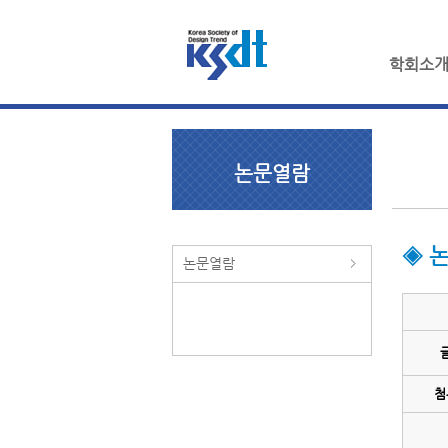
학회소
논문열람
◈ 
논문열람
첨