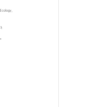
Ecology,
다.
==