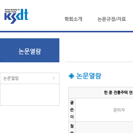
학회소개
논문규정/자료
논문열람
◈ 논문열람
논문열람
한.중 전통주택 연
글
쓴
관리자
이
첨