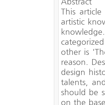
Abstract
This articl
artistic kn
knowledge. 
categorized
other is 'T
reason. Desi
design histo
talents, an
should be s
on the base 