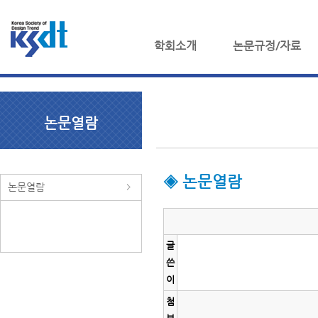
학회소개
논문규정/자료
논문열람
◈ 논문열람
논문열람
글
쓴
이
첨