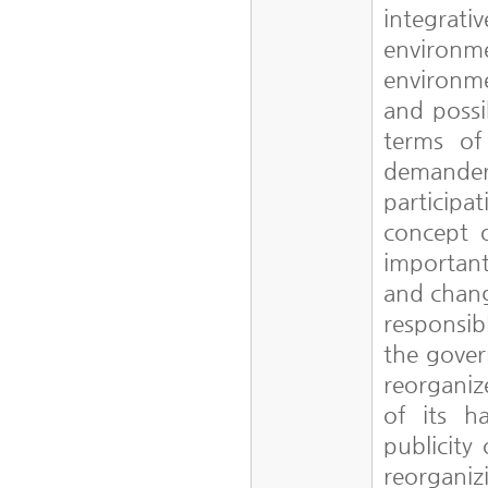
integrati
environ
environme
and possi
terms of 
demande
particip
concept o
important
and chang
responsib
the gover
reorganiz
of its h
publicity
reorganiz