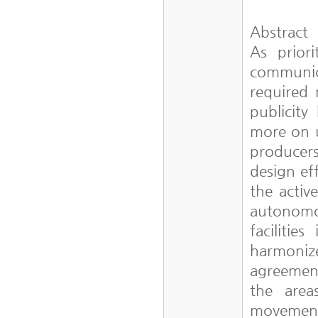
Abstract
As prior
communic
required 
publicity
more on u
producers
design ef
the activ
autonomou
facilitie
harmoniz
agreement
the area
movement