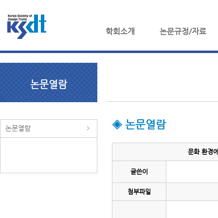
학회소개
논문규정/자료
논문열람
◈ 논문열람
논문열람
문화 환경에
글쓴이
첨부파일