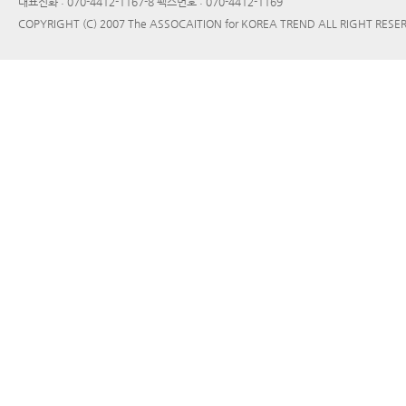
대표전화 : 070-4412-1167-8 팩스번호 : 070-4412-1169
COPYRIGHT (C) 2007 The ASSOCAITION for KOREA TREND ALL RIGHT RESE