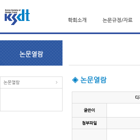
학회소개
논문규정/자료
논문열람
◈ 논문열람
논문열람
디
글쓴이
첨부파일