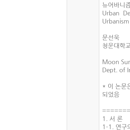
뉴어바니즘
Urban De
Urbanis
문선욱
청운대학교
Moon Su
Dept. of 
* 이 논
되었음
======
1. 서 론
1-1. 연