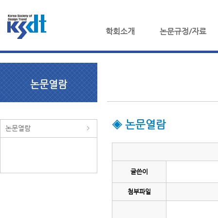
학회소개
논문규정/자료
논문열람
◈ 논문열람
논문열람
글쓴이
첨부파일