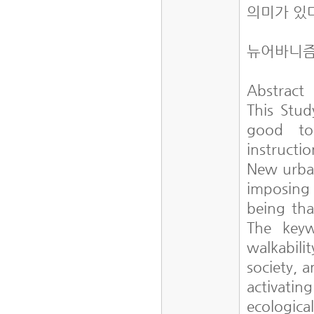
의미가 있
뉴어바니즘
Abstract
This Stud
good to 
instructi
New urban
imposing 
being tha
The keyw
walkabil
society, a
activati
ecologic