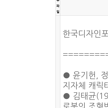
부
파
일
한국디자인포럼
========
● 윤기헌, 정
지자체 캐릭
● 김태균(19
로봇의 조형