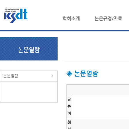
학회소개
논문규정/자료
논문열람
◈ 논문열람
논문열람
글
쓴
이
첨