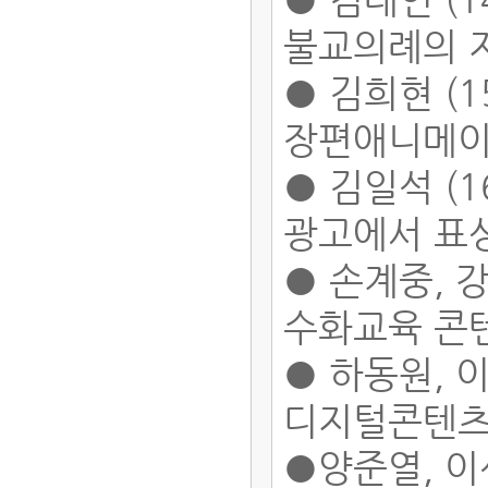
불교의례의 
● 김희현 (1
장편애니메이
● 김일석 (1
광고에서 표
● 손계중, 강
수화교육 콘
● 하동원, 이
디지털콘텐츠의
●양준열, 이선