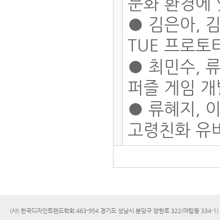
문화 환경에
● 김은아, 김
TUE 프로토
● 최민수, 류
퍼즐 게임 
● 류혜지, 이
고령친화 유
(사) 한국디자인트렌드학회 463-954 경기도 성남시 분당구 양현로 322(야탑동 334-1