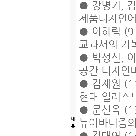
● 강병기, 김
제품디자인에
● 이하림 (9
교과서의 가
● 박성신, 이
공간 디자인
● 김재원 (1
현대 일러스
● 문선옥 (1
내
뉴어바니즘의
용
● 김태연 (1