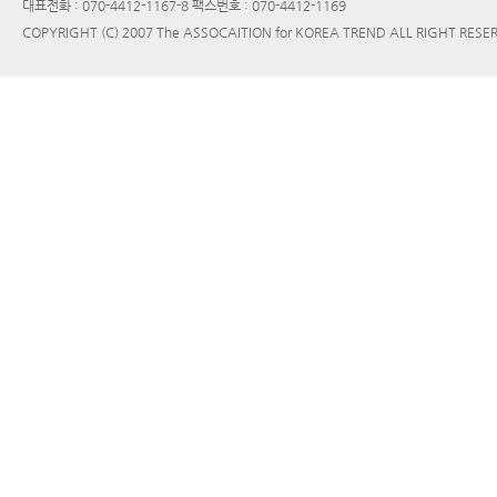
대표전화 : 070-4412-1167-8 팩스번호 : 070-4412-1169
COPYRIGHT (C) 2007 The ASSOCAITION for KOREA TREND ALL RIGHT RESE