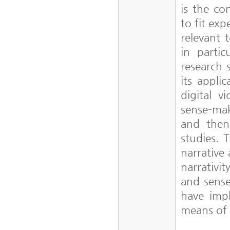
is the co
to fit exp
relevant 
in partic
research 
its appli
digital v
sense-mak
and then
studies. 
narrative
narrativi
and sense
have impl
means of 