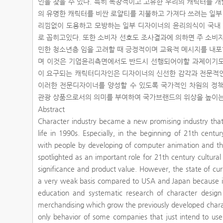
인을 찾을 수 있다. 특히 독창적이고 고유한 우리의 캐릭터를 
의 유명한 캐릭터를 비싼 로얄티를 지불하고 가져다 쓰려는 일
리낌없이 도용하고 모방하는 일부 디자이너의 윤리의식이 국내
로 꼽히고있다. 또한 소비자 선호도 조사결과에 의하면 주 소비
민한 청소년층 임을 고려할 때 긍정적이며 교육적 메시지를 내
며 이것은 기업윤리측면에서도 반드시 선행되어야할 과제이기도
이 요구되는 캐릭터디자인은 디자이너의 신선한 감각과 전문적인
이러한 전문디자이너를 양성할 수 있도록 국가적인 차원의 정책
관광 상품으로서의 의미를 부여하여 국가브랜드의 위상을 높이는
Abstract
Character industry became a new promising industry that i
life in 1990s. Especially, in the beginning of 21th cent
with people by developing of computer animation and the
spotlighted as an important role for 21th century cultural
significance and product value. However, the state of cu
a very weak basis compared to USA and Japan because i
education and systematic research of character design
merchandising which grow the previously developed charact
only behavior of some companies that just intend to use