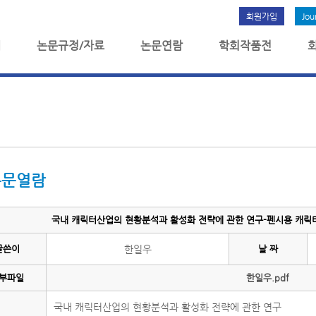
회원가입
Jou
개
논문규정/자료
논문연람
학회작품전
논문열람
국내 캐릭터산업의 현황분석과 활성화 전략에 관한 연구-펜시용 캐릭터를
글쓴이
한일우
날 짜
부파일
한일우.pdf
국내 캐릭터산업의 현황분석과 활성화 전략에 관한 연구