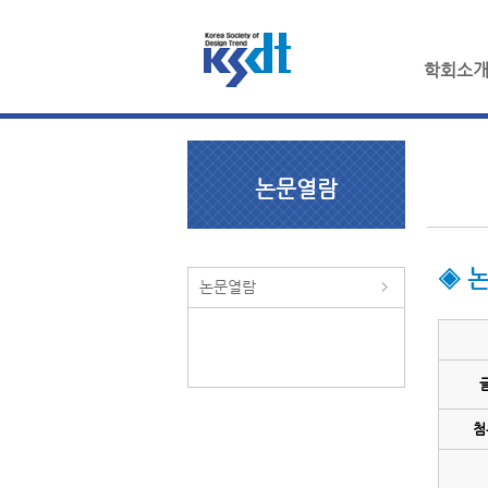
학회소
논문열람
◈ 
논문열람
첨