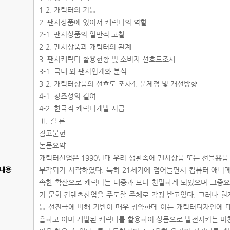
1-2. 캐릭터의 기능
2. 팬시상품에 있어서 캐릭터의 역할
2-1. 팬시상품의 일반적 고찰
2-2. 팬시상품과 캐릭터의 관계
3. 팬시캐릭터 활용현황 및 소비자 선호도조사
3-1. 국내.외 팬시업계와 분석
3-2. 캐릭터상품의 선호도 조사4. 문제점 및 개선방향
4-1. 창조성의 결여
4-2. 한국적 캐릭터개발 시급
Ⅲ. 결 론
참고문헌
논문요약
캐릭터산업은 1990년대 우리 생활속에 팬시상품 또는 선물용
내용
부각되기 시작하였다. 특히 21세기에 접어들면서 컴퓨터 애니
속한 확산으로 캐릭터는 대중과 보다 친밀하게 되었으며 그중요
기 문화 컨텐츠산업을 주도할 주체로 각광 받고있다. 그러나 현
등 선진국에 비해 기반이 매우 취약한데 이는 캐릭터디자인에 
흡하고 이미 개발된 캐릭터를 활용하여 상품으로 발전시키는 머