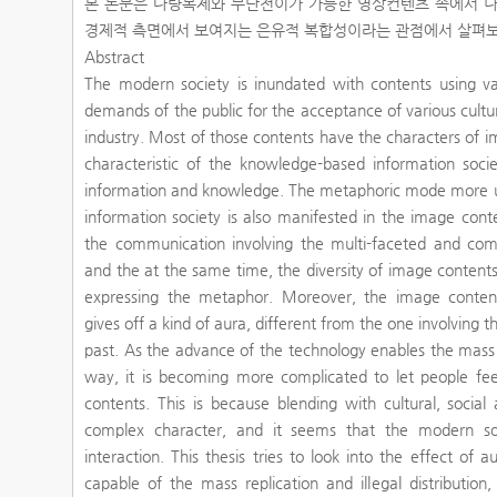
본 논문은 다량복제와 무단전이가 가능한 영상컨텐츠 속에서 나타
경제적 측면에서 보여지는 은유적 복합성이라는 관점에서 살펴보
Abstract
The modern society is inundated with contents using va
demands of the public for the acceptance of various cult
industry. Most of those contents have the characters of 
characteristic of the knowledge-based information soci
information and knowledge. The metaphoric mode more ubi
information society is also manifested in the image cont
the communication involving the multi-faceted and co
and the at the same time, the diversity of image content
expressing the metaphor. Moreover, the image content
gives off a kind of aura, different from the one involving 
past. As the advance of the technology enables the mass 
way, it is becoming more complicated to let people fe
contents. This is because blending with cultural, socia
complex character, and it seems that the modern so
interaction. This thesis tries to look into the effect of 
capable of the mass replication and illegal distributio