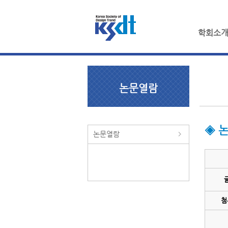
학회소
논문열람
◈ 
논문열람
첨