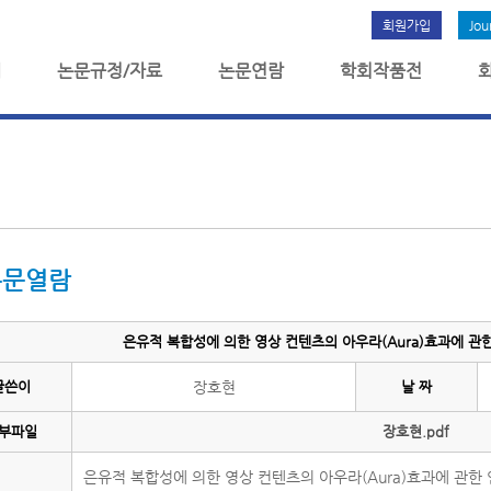
회원가입
Jou
개
논문규정/자료
논문연람
학회작품전
논문열람
은유적 복합성에 의한 영상 컨텐츠의 아우라(Aura)효과에 관한 
글쓴이
장호현
날 짜
부파일
장호현.pdf
은유적 복합성에 의한 영상 컨텐츠의 아우라(Aura)효과에 관한