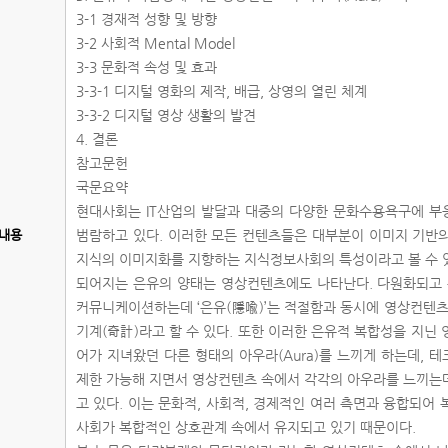
3-1 경재적 성향 및 방향
3-2 사회적 Mental Model
3-3 문화적 속성 및 효과
3-3-1 디지털 영화의 제작, 배급, 상영의 열린 체계
3-3-2 디지털 영상 생활의 발견
4. 결론
참고문헌
국문요약
현대사회는 IT산업의 발달과 대중의 다양한 문화수용욕구에 부
내용
범람하고 있다. 이러한 모든 컨텐츠들은 대부분이 이미지 기반
지식의 이미지화를 지향하는 지식정보사회의 특성이라고 볼 수 
되어지는 은유의 양태는 영상컨텐츠에도 나타난다. 다원화되고
커뮤니케이션하는데 ‘은유(隱喩)’는 적절함과 동시에 영상컨텐츠
기계(奇計)라고 할 수 있다. 또한 이러한 은유적 복합성을 지닌
어가 지녀왔던 다른 형태의 아우라(Aura)를 느끼게 하는데,
제한 가능해 지면서 영상컨텐츠 속에서 각각의 아우라를 느끼는
고 있다. 이는 문화적, 사회적, 경제적인 여러 측면과 융합되어
사회가 복합적인 상호관계 속에서 유지되고 있기 때문이다.