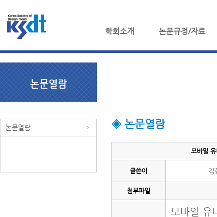
학회소개
논문규정/자료
논문열람
◈ 논문열람
논문열람
모바일 유
글쓴이
김
첨부파일
모바일 유