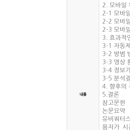
2. 모바
2-1 모
2-2 모
2-3 모
3. 효과적
3-1 자동
3-2 방범
3-3 영상
3-4 정
3-5 분석
4. 향후의
5.결론
내용
참고문헌
논문요약
유비쿼터스(
용자가 시