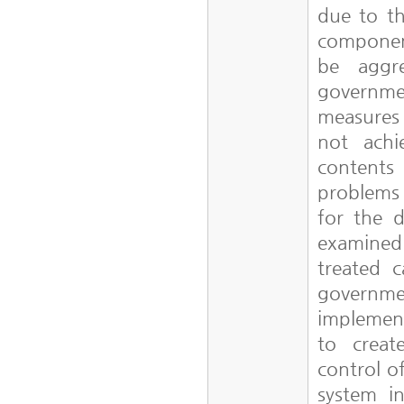
due to th
component
be aggr
governmen
measures 
not achi
contents 
problems
for the d
examined
treated c
governmen
implement
to creat
control o
system i