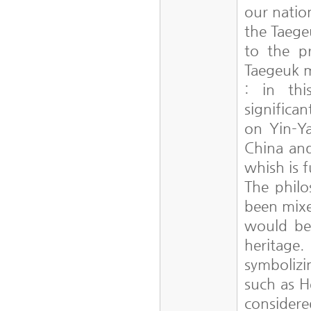
our natio
the Taegeu
to the p
Taegeuk m
: in thi
significa
on Yin-Y
China and
whish is 
The phil
been mixe
would be 
heritage
symboliz
such as H
considere