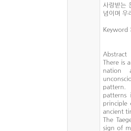
사랑받는 
념이며 우
Keyword :
Abstract
There is 
nation 
unconsci
pattern.
patterns 
principle
ancient t
The Taege
sign of my