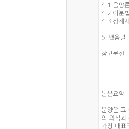
4-1 음양
4-2 이분
4-3 삼재
5. 맺음말
참고문헌
논문요약
문양은 그 
의 의식과
가장 대표