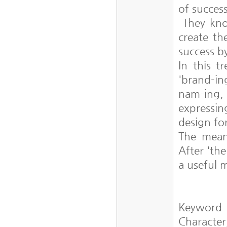
of success
They know
create th
success by
In this t
'brand-in
nam-ing, 
expressi
design fo
The mean
After 'the
a useful 
Keyword
Character