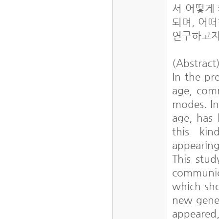
서 어떻게
되며, 어
연구하고자
(Abstract
In the pr
age, com
modes. In
age, has 
this kin
appearin
This stud
communic
which sho
new gener
appeared