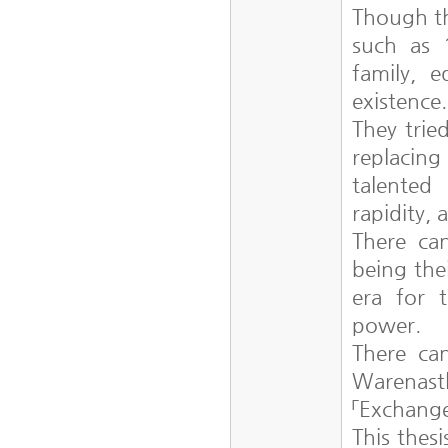
Though th
such as 
family, 
existence
They trie
replacing
talented 
rapidity,
There ca
being the
era for t
power.
There ca
Warenasth
「Exchange
This thes