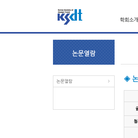
학회소
논문열람
◈ 
논문열람
첨