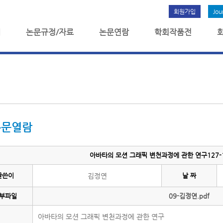
회원가입
Jou
개
논문규정/자료
논문연람
학회작품전
논문열람
아바타의 모션 그래픽 변천과정에 관한 연구127-
글쓴이
김정연
날 짜
부파일
09-김정연.pdf
아바타의 모션 그래픽 변천과정에 관한 연구