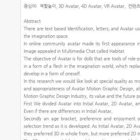
중심어: 역할놀이, 3D Avatar, 4D Avatar, VR Avatar, 컨텐츠
Abstract
There are text based Identification, letters, and Avatar u
the imagination space.
In online community avatar made its first appearance 
Image appealed in Multimedia Chat called Habitat.
The objective of Avatar is for dolls that are tools of role-p
in a form of a flesh in the imagination world, which repla
develop in a form of oneself.
In this research we would like look at special quality as mo
and appropriateness of Avatar Motion Graphic Design, als
Motion Graphic Design Industry, its value and the future p
First We divided Avatar into Initial Avatar, 2D Avatar, an
Even if there are differences in Initial Avatar,
Secondly an age bracket, preference and enjoyment of 
selection trend as it is developed. As Initial Avatar, 2D 
they preferred 3D in whole from, but more preferred 2D in 