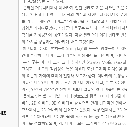
타 (Avatar)를 들 수 있다.
온라인 커뮤니티에서 아바타가 인간 형태로 처음 나타난 것은 2D 
Chat인 Habitat 였다. 디지털의 현실과 사이버 세상에서 이
물 키우는 게임인 ‘다마고치’의 출현을 시작되었고 디지털 ‘가
경험을 가져다주었다. 사람들의 욕구는 완벽하고 일반화된 타자
릭터를 가상공간에 창조하였다. 각종 컨텐츠에 여러 형태로 변
의 가치를 창출하는 아바타가 바로 그것이다.
아바타의 주체는 역할놀이(role play)의 도구인 인형들이 디
간에 존재하는 아바타로서 기존의 인형 놀이를 대신하며, 자아의
본 연구는 아바타 모션 그래픽 디자인 (Avatar Motion Grap
그리고 선호도와 적합성이 높은 아바타 모션 그래픽 디자인을 알
의 흐름과 가치에 대하여 전망해 보고자 한다. 아바타의 특징상 시
바타로 나누었다. 첫 째로 초기 아바타, 2D 아바타, 일부 3D
지만, 인간의 정상적인 신체 비례보다 얼굴의 형태 비율이 큰 것을
둘째로 연령별, 시대별 아바타 선호도와 향후 아바타의 진화에 
바타, 2D 아바타, 3D 아바타를 중심으로 전체 형태적인 면에
묘사에서는 2D 아바타의 선호도가 높았다. 색상 면에서는 2D 아바타의
내용
일부 2D 아바타와 3D 아바타의 Vector Image를 선호하였
바타를 선호하였으며, 3D 아바타 모션 그래픽은 각 컨셉(concept)에