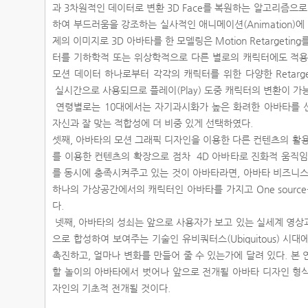
과 3차원적인 데이터로 변환 3D Face를 복원하는 알고리즘으로
하여 부드러움을 강조하는 실사적인 애니메이션(Animation)에
제의 이미지로 3D 아바타를 한 모델링은 Motion Retargeti
터를 기하학적 또는 위상학적으로 다른 별로의 캐릭터에도 적용할 
모션 데이터 하나로부터 각각의 캐릭터를 위한 다양한 Retarge
실시간으로 사용되므로 플레이(Play) 도중 캐릭터의 변환이 가
연령별로는 10대에서는 자기과시화가 높은 화려한 아바타를 선호하
자신과 잘 맞는 적합성에 더 비중 있게 선택하였다.
셋째, 아바타의 모션 그래픽 디자인을 이용한 다른 컨텐츠의 활용을
를 이용한 컨텐츠의 확장으로 점차 4D 아바타로 진화적 움직임
를 동시에 충족시켜주고 있는 것이 아바타라면, 아바타 비즈니스
하나의 가상공간에서의 캐릭터인 아바타를 가지고 One source-
다.
넷째, 아바타의 성쇠는 앞으로 사용자가 보고 있는 실세계 영상
으로 합성하여 보여주는 기술인 유비쿼터스(Ubiquitous) 시
촉진하고, 얼마나 변화를 만들어 줄 수 있는가에 달려 있다. 본
할 놀이의 아바타에서 벗어나 앞으로 전개될 아바타 디자인 형식
자인의 기초적 전개될 것이다.