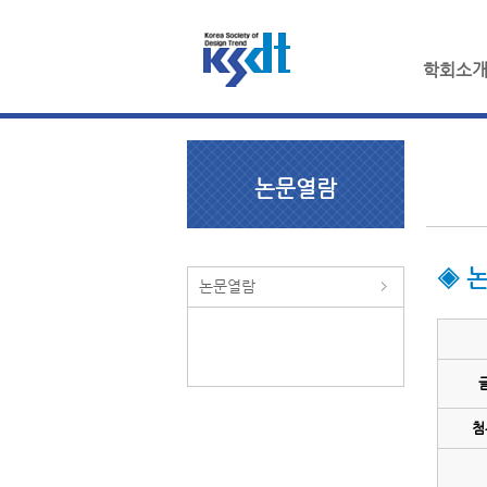
학회소
논문열람
◈ 
논문열람
첨