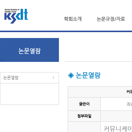
학회소개
논문규정/자료
논문열람
◈ 논문열람
논문열람
커
글쓴이
최
첨부파일
커뮤니케이