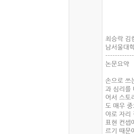
최승락 김
남서울대
-----------
논문요약
손으로 쓰
과 심리를
어서 스토
도 매우 
야로 자리
표현 컨셉
르기 때문