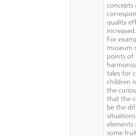
concepts 
correspon
quality e
increased
For examp
museum sh
points of
harmonizat
tales for
children 
the curios
that the 
be the di
situations
elements 
some fruit