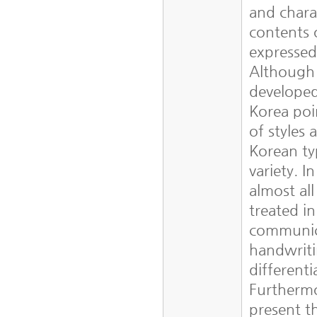
and chara
contents 
expressed 
Although 
developed
Korea poi
of styles 
Korean ty
variety. I
almost al
treated in
communic
handwriti
differenti
Furthermo
present 