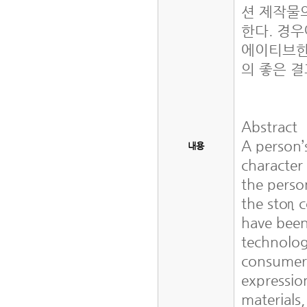
션 제작물
한다. 경
에이티브한
의 좋은 
Abstract
A person’
내용
character
the perso
the stoη 
have been
technolog
consumers
expressio
materials,