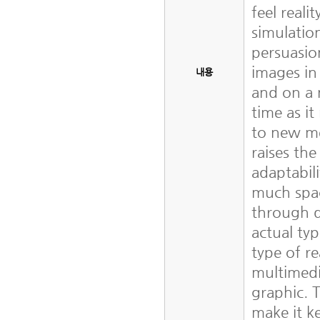
feel reali
simulatio
persuasio
images in
내용
and on a 
time as i
to new me
raises the
adaptabil
much spac
through d
actual typ
type of r
multimed
graphic. 
make it k