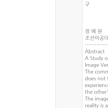
구
정 혜 원
조선이공
-----------
Abstract
A Study 
Image Ve
The commu
does not 
experienc
the other
The image
reality i