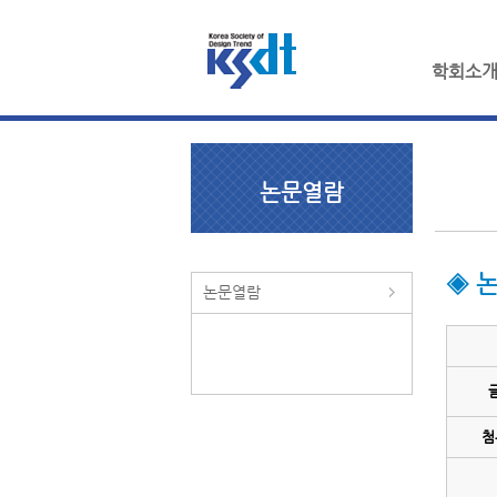
학회소
논문열람
◈ 
논문열람
첨